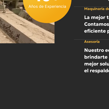
Años de Experiencia
Maquinaria de
La mejor t
Contamos 
eficiente 
Asesoría
Nuestro eq
brindarte 
mejor sol
el respald