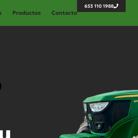
653 110 1988
s
Productos
Contacto
o
u