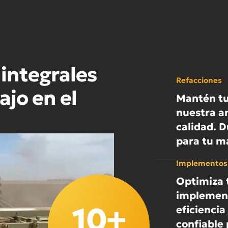
integrales
Refacciones
ajo en el
Mantén tu
nuestra a
calidad. 
para tu ma
Implementos
Optimiza 
implement
10+
eficienci
confiable 