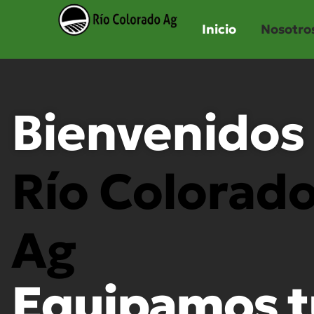
Inicio
Nosotro
Bienvenidos
Río Colorad
Ag
Equipamos t